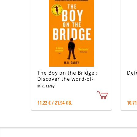
The Boy on the Bridge :
Def
Discover the word-of-
mouth phenomenon
M.R. Carey
11.22 € / 21.94 ЛВ.
10.71