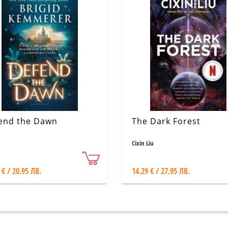
end the Dawn
The Dark Forest
Cixin Liu
 € / 20.95 ЛВ.
14.29 € / 27.95 ЛВ.