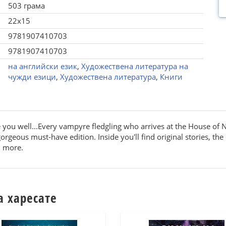
503 грама
22x15
9781907410703
9781907410703
на английски език
,
Художествена литература на
чужди езици
,
Художествена литература
,
Книги
rve you well...Every vampyre fledgling who arrives at the House of
orgeous must-have edition. Inside you'll find original stories, the
h more.
а харесате