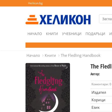
Helikon.bg
НАЧАЛО
КНИГИ
УЧЕБНИЦИ
ПОДАРЪЦИ
И
Начало
Книги
The Fledling Handbook
The Fled
Автор:
Коментари: 0
Издател
Корици
Език