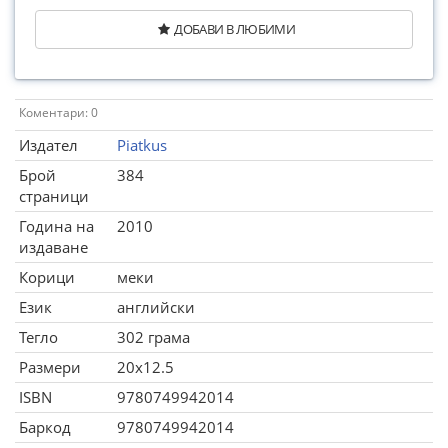
ДОБАВИ В ЛЮБИМИ
Коментари: 0
Издател
Piatkus
Брой
384
страници
Година на
2010
издаване
Корици
меки
Език
английски
Тегло
302 грама
Размери
20x12.5
ISBN
9780749942014
Баркод
9780749942014