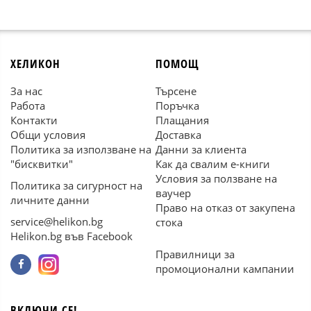
ХЕЛИКОН
ПОМОЩ
За нас
Търсене
Работа
Поръчка
Контакти
Плащания
Общи условия
Доставка
Политика за използване на
Данни за клиента
"бисквитки"
Как да свалим е-книги
Условия за ползване на
Политика за сигурност на
ваучер
личните данни
Право на отказ от закупена
service@helikon.bg
стока
Helikon.bg във Facebook
Правилници за
промоционални кампании
ВКЛЮЧИ СЕ!