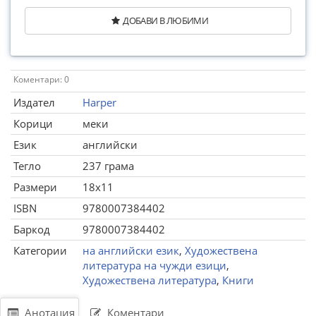
ДОБАВИ В ЛЮБИМИ
Коментари: 0
Издател
Harper
Корици
меки
Език
английски
Тегло
237 грама
Размери
18x11
ISBN
9780007384402
Баркод
9780007384402
Категории
на английски език
,
Художествена
литература на чужди езици
,
Художествена литература
,
Книги
Анотация
Коментари