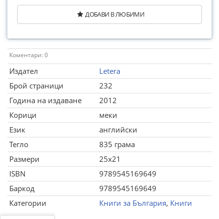
ДОБАВИ В ЛЮБИМИ
Коментари: 0
Издател
Letera
Брой страници
232
Година на издаване
2012
Корици
меки
Език
английски
Тегло
835 грама
Размери
25x21
ISBN
9789545169649
Баркод
9789545169649
Категории
Книги за България
,
Книги