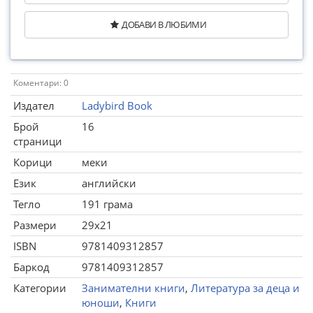
ДОБАВИ В ЛЮБИМИ
Коментари: 0
Издател
Ladybird Book
Брой
16
страници
Корици
меки
Език
английски
Тегло
191 грама
Размери
29x21
ISBN
9781409312857
Баркод
9781409312857
Категории
Занимателни книги
,
Литература за деца и
юноши
,
Книги