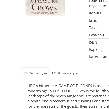
Година на
издаване
Корици
Език
Тегло
Размери
ISBN
Баркод
Категории
Анотация
Коментари
HBO's hit series A GAME OF THRONES is based on 
modern age. A FEAST FOR CROWS is the fourth volu
landscape of the Seven Kingdoms is threatened by
bloodthirsty, treacherous and cunning Lannisters
for the massacre of the guests, their screams unh