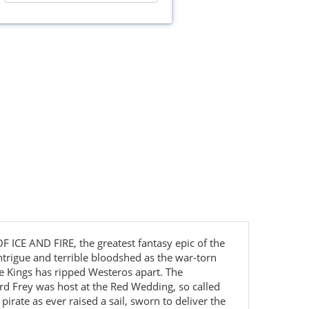
 ICE AND FIRE, the greatest fantasy epic of the
ntrigue and terrible bloodshed as the war-torn
ve Kings has ripped Westeros apart. The
ord Frey was host at the Red Wedding, so called
irate as ever raised a sail, sworn to deliver the