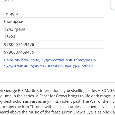
2011
твърди
български
1242 грама
15x24
9780007459476
9780007459476
на английски език
,
Художествена литература на
чужди езици
,
Художествена литература
,
Книги
George R R Martin's internationally bestselling series A SONG OF
me in the series. A Feast for Crows brings to life dark magic, i
 destruction as vast as any in its violent past. The War of the Fi
 occupy the Iron Throne, with allies as ruthless as themselves. L
eard above the music of the feast. Euron Crow's Eye is as black a p