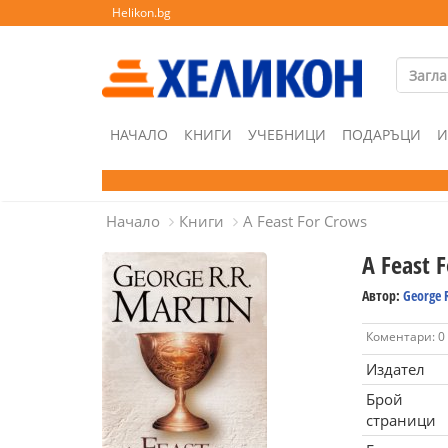
Helikon.bg
НАЧАЛО
КНИГИ
УЧЕБНИЦИ
ПОДАРЪЦИ
И
Начало
Книги
A Feast For Crows
A Feast 
Автор:
George 
Коментари: 0
Издател
Брой
страници