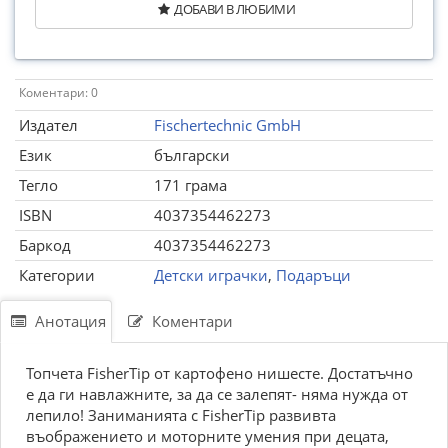
ДОБАВИ В ЛЮБИМИ
Коментари: 0
Издател
Fischertechnic GmbH
Език
български
Тегло
171 грама
ISBN
4037354462273
Баркод
4037354462273
Категории
Детски играчки
,
Подаръци
Анотация
Коментари
Топчета FisherTip от картофено нишесте. Достатъчно
е да ги навлажните, за да се залепят- няма нужда от
лепило! Заниманията с FisherTip развивта
въображението и моторните умения при децата,