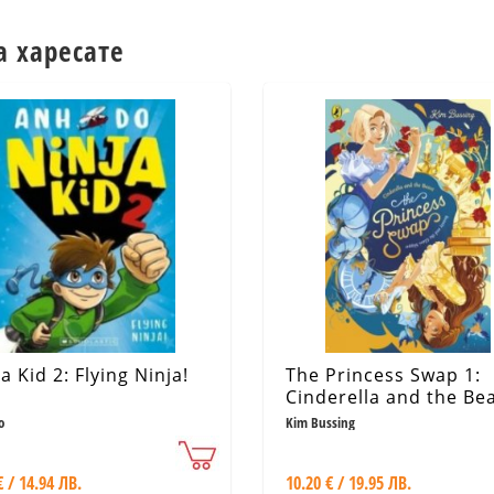
а харесате
a Kid 2: Flying Ninja!
The Princess Swap 1:
Cinderella and the Be
o
Kim Bussing
€ / 14.94 ЛВ.
10.20 € / 19.95 ЛВ.