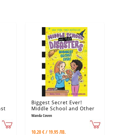
Biggest Secret Ever!
ast
Middle School and Other
Disasters 3
Wanda Coven
10.20 € / 19.95 ЛВ.