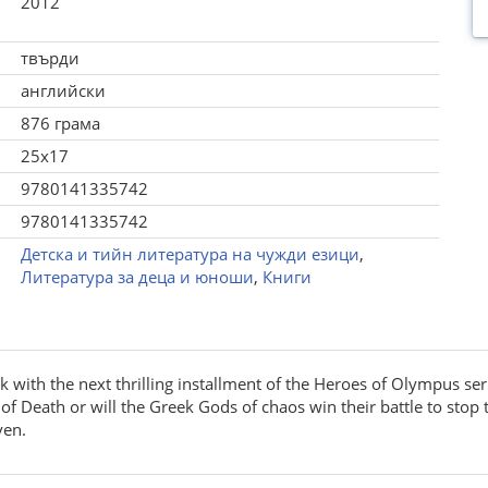
2012
твърди
английски
876 грама
25x17
9780141335742
9780141335742
Детска и тийн литература на чужди езици
,
Литература за деца и юноши
,
Книги
 with the next thrilling installment of the Heroes of Olympus ser
of Death or will the Greek Gods of chaos win their battle to stop
ven.