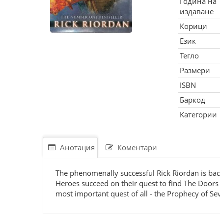
Година на
издаване
Корици
Език
Тегло
Размери
ISBN
Баркод
Категории
Анотация
Коментари
The phenomenally successful Rick Riordan is back
Heroes succeed on their quest to find The Doors 
most important quest of all - the Prophecy of Se