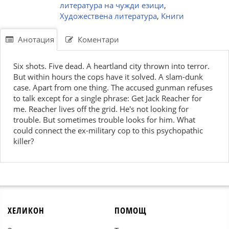
литература на чужди езици
,
Художествена литература
,
Книги
Анотация
Коментари
Six shots. Five dead. A heartland city thrown into terror.
But within hours the cops have it solved. A slam-dunk
case. Apart from one thing. The accused gunman refuses
to talk except for a single phrase: Get Jack Reacher for
me. Reacher lives off the grid. He's not looking for
trouble. But sometimes trouble looks for him. What
could connect the ex-military cop to this psychopathic
killer?
ХЕЛИКОН
ПОМОЩ