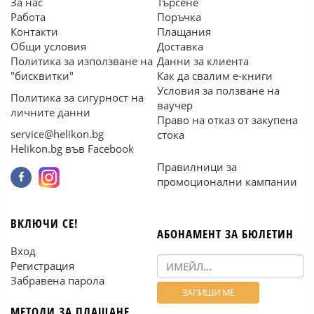
За нас
Търсене
Работа
Поръчка
Контакти
Плащания
Общи условия
Доставка
Политика за използване на
Данни за клиента
"бисквитки"
Как да свалим е-книги
Условия за ползване на
Политика за сигурност на
ваучер
личните данни
Право на отказ от закупена
service@helikon.bg
стока
Helikon.bg във Facebook
Правилници за
промоционални кампании
ВКЛЮЧИ СЕ!
АБОНАМЕНТ ЗА БЮЛЕТИН
Вход
Регистрация
Забравена парола
МЕТОДИ ЗА ПЛАЩАНЕ