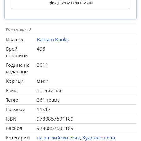
ДОБАВИ В ЛЮБИМИ
Коментари: 0
Издател
Bantam Books
Брой
496
страници
Година на
2011
издаване
Корици
меки
Език
английски
Тегло
261 грама
Размери
11x17
ISBN
9780857501189
Баркод
9780857501189
Категории
на английски език
,
Художествена