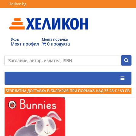
Helikon.bg
Вход
Моята поръчка
Моят профил
0 продукта
БЕЗПЛАТНА ДОСТАВКА В БЪЛГАРИЯ ПРИ ПОРЪЧКА
НАД 35.28 € / 69 ЛВ.