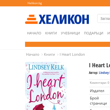
Helikon.bg
НАЧАЛО
КНИГИ
УЧЕБНИЦИ
ПОДАРЪЦИ
И
Начало
Книги
I Heart London
I Heart 
Автор:
Lindsey 
Коментари: 0
Издател
Брой
страници