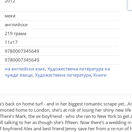
2012
меки
английски
219 грама
11x17
9780007345649
9780007345649
на английски език
,
Художествена литература на
чужди езици
,
Художествена литература
,
Книги
s back on home turf - and in her biggest romantic scrape yet...An
ummoned home to London, she's at risk of losing her shiny new lif
here's Mark, the ex-boyfriend - who she ran to New York to get a
ill talking to her as though she's fifteen. Now there's a wedding
of boyfriend Alex and best friend Jenny save her from a re-run of h