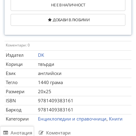
НЕ Е В НАЛИЧНОСТ
ДОБАВИ В ЛЮБИМИ
Коментари: 0
Издател
DK
Корици
твърди
Език
английски
Тегло
1440 грама
Размери
20x25
ISBN
9781409383161
Баркод
9781409383161
Категории
Енциклопедии и справочници
,
Книги
Анотация
Коментари