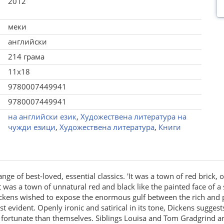
2012
меки
английски
214 грама
11x18
9780007449941
9780007449941
на английски език
,
Художествена литература на
чужди езици
,
Художествена литература
,
Книги
ange of best-loved, essential classics. 'It was a town of red brick,
t was a town of unnatural red and black like the painted face of a 
ickens wished to expose the enormous gulf between the rich and p
st evident. Openly ironic and satirical in its tone, Dickens sugge
 fortunate than themselves. Siblings Louisa and Tom Gradgrind ar