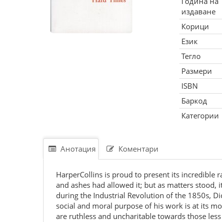
Година на
издаване
Корици
Език
Тегло
Размери
ISBN
Баркод
Категории
Анотация
Коментари
HarperCollins is proud to present its incredible r
and ashes had allowed it; but as matters stood, i
during the Industrial Revolution of the 1850s, D
social and moral purpose of his work is at its mo
are ruthless and uncharitable towards those less