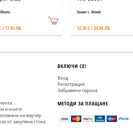
illiams
Harper L. Woods
€ / 17.95 ЛВ.
12.76 € / 24.96 ЛВ.
ВКЛЮЧИ СЕ!
Вход
Регистрация
Забравена парола
иента
МЕТОДИ ЗА ПЛАЩАНЕ
им е-книги
ползване на ваучер
каз от закупена стока