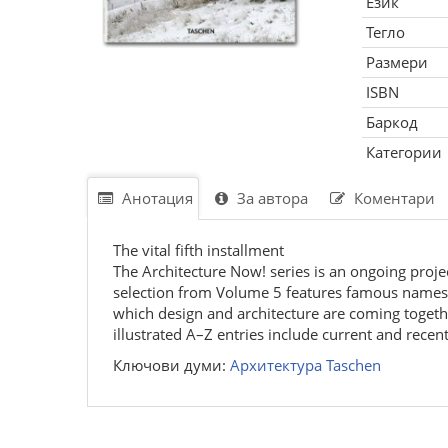
Език
Тегло
Размери
ISBN
Баркод
Категории
Анотация
За автора
Коментари
The vital fifth installment
The Architecture Now! series is an ongoing projec
selection from Volume 5 features famous names a
which design and architecture are coming togethe
illustrated A–Z entries include current and recen
Ключови думи:
Архитектура Taschen