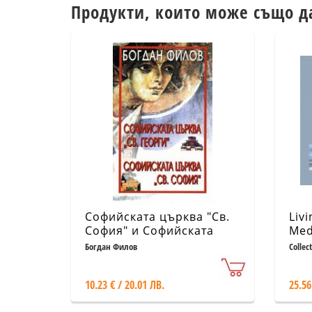
Продукти, които може също д
Софийската църква "Св.
Livi
София" и Софийската
Med
църква "Св. Георги"
Богдан Филов
Collec
10.23 € / 20.01 ЛВ.
25.56