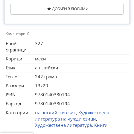
ДОБАВИ В ЛЮБИМИ
Коментари: 0
Брой
327
страници
Корици
меки
Език
английски
Тегло
242 грама
Размери
13x20
ISBN
9780140380194
Баркод
9780140380194
Категории
на английски език
,
Художествена
литература на чужди езици
,
Художествена литература
,
Книги