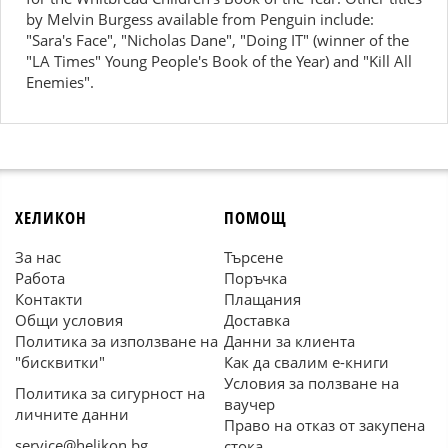
by Melvin Burgess available from Penguin include:
"Sara's Face", "Nicholas Dane", "Doing IT" (winner of the
"LA Times" Young People's Book of the Year) and "Kill All
Enemies".
ХЕЛИКОН
ПОМОЩ
За нас
Търсене
Работа
Поръчка
Контакти
Плащания
Общи условия
Доставка
Политика за използване на
Данни за клиента
"бисквитки"
Как да свалим е-книги
Условия за ползване на
Политика за сигурност на
ваучер
личните данни
Право на отказ от закупена
service@helikon.bg
стока