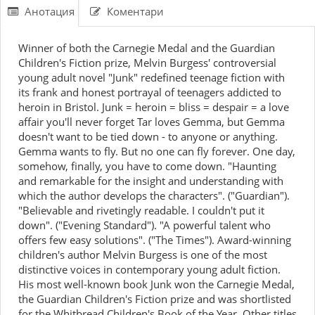
Анотация
Коментари
Winner of both the Carnegie Medal and the Guardian
Children's Fiction prize, Melvin Burgess' controversial
young adult novel "Junk" redefined teenage fiction with
its frank and honest portrayal of teenagers addicted to
heroin in Bristol. Junk = heroin = bliss = despair = a love
affair you'll never forget Tar loves Gemma, but Gemma
doesn't want to be tied down - to anyone or anything.
Gemma wants to fly. But no one can fly forever. One day,
somehow, finally, you have to come down. "Haunting
and remarkable for the insight and understanding with
which the author develops the characters". ("Guardian").
"Believable and rivetingly readable. I couldn't put it
down". ("Evening Standard"). "A powerful talent who
offers few easy solutions". ("The Times"). Award-winning
children's author Melvin Burgess is one of the most
distinctive voices in contemporary young adult fiction.
His most well-known book Junk won the Carnegie Medal,
the Guardian Children's Fiction prize and was shortlisted
for the Whitbread Children's Book of the Year. Other titles