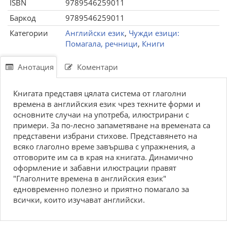
ISBN
9789546259011
Баркод
9789546259011
Категории
Английски език
,
Чужди езици:
Помагала, речници
,
Книги
Анотация
Коментари
Книгата представя цялата система от глаголни
времена в английския език чрез техните форми и
основните случаи на употреба, илюстрирани с
примери. За по-лесно запаметяване на времената са
представени избрани стихове. Представянето на
всяко глаголно време завършва с упражнения, а
отговорите им са в края на книгата. Динамично
оформление и забавни илюстрации правят
"Глаголните времена в английския език"
едновременно полезно и приятно помагало за
всички, които изучават английски.