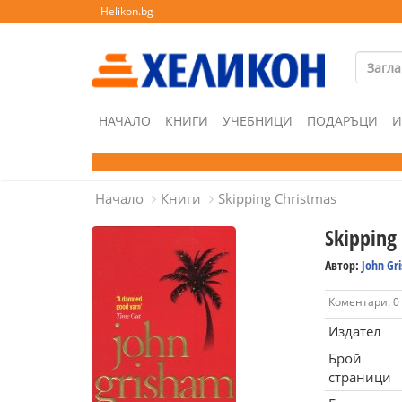
Helikon.bg
НАЧАЛО
КНИГИ
УЧЕБНИЦИ
ПОДАРЪЦИ
И
Начало
Книги
Skipping Christmas
Skipping
Автор:
John Gr
Коментари: 0
Издател
Брой
страници