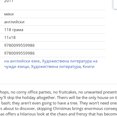
2011
меки
английски
118 грама
11x18
9780099559986
9780099559986
на английски език
,
Художествена литература на
чужди езици
,
Художествена литература
,
Книги
ops, no corny office parties, no fruitcakes, no unwanted present
ey'll skip the holiday altogether. Theirs will be the only house o
 bash; they aren't even going to have a tree. They won't need on
 is about to discover, skipping Christmas brings enormous consequ
as offers a hilarious look at the chaos and frenzy that has become