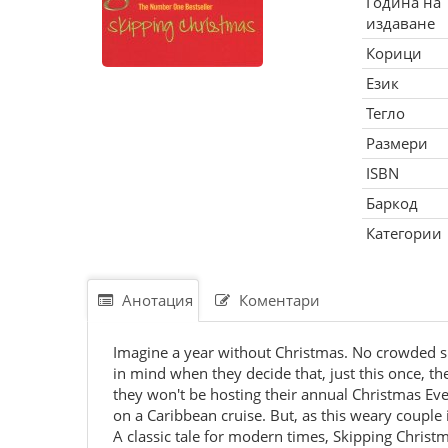
Година на
издаване
Корици
Език
Тегло
Размери
ISBN
Баркод
Категории
Анотация
Коментари
Imagine a year without Christmas. No crowded sh
in mind when they decide that, just this once, th
they won't be hosting their annual Christmas Eve
on a Caribbean cruise. But, as this weary couple
A classic tale for modern times, Skipping Christm