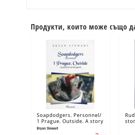
Продукти, които може също д
Soapdodgers. Personnel/
Rud
1 Prague. Outside. A story
sto
in seven parts
Bryan Stewart