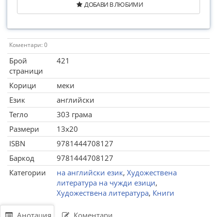
ДОБАВИ В ЛЮБИМИ
Коментари: 0
Брой
421
страници
Корици
меки
Език
английски
Тегло
303 грама
Размери
13x20
ISBN
9781444708127
Баркод
9781444708127
Категории
на английски език
,
Художествена
литература на чужди езици
,
Художествена литература
,
Книги
Анотация
Коментари