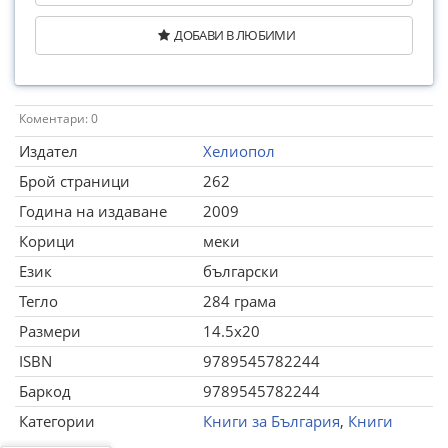
ДОБАВИ В ЛЮБИМИ
Коментари: 0
Издател
Хелиопол
Брой страници
262
Година на издаване
2009
Корици
меки
Език
български
Тегло
284 грама
Размери
14.5x20
ISBN
9789545782244
Баркод
9789545782244
Категории
Книги за България
,
Книги