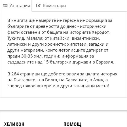
Анотация
Коментари
В книгата ще намерите интересна информация за
българите от древността до днес - исторически
факти оставени от бащата на историята Херодот,
Тукитид, Малала; от китайски, византийски,
латински и други хронисти; хипотези, загадки и
други материали, които летописците датират от
преди 30-35 хил. години; информация за
създадените над 15 български държави в Евразия.
В 264 страници ще добиете визия за цялата история
на Българите - на Волга, на Балканите, в Азия, а
според някои автори и в други загадъчни места!
ХЕЛИКОН
ПОМОЩ