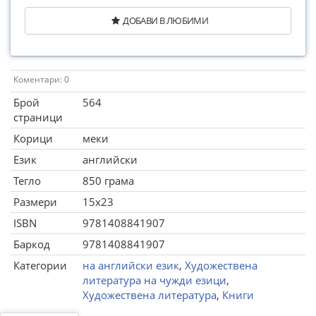
ДОБАВИ В ЛЮБИМИ
Коментари: 0
Брой
564
страници
Корици
меки
Език
английски
Тегло
850 грама
Размери
15x23
ISBN
9781408841907
Баркод
9781408841907
Категории
на английски език
,
Художествена
литература на чужди езици
,
Художествена литература
,
Книги