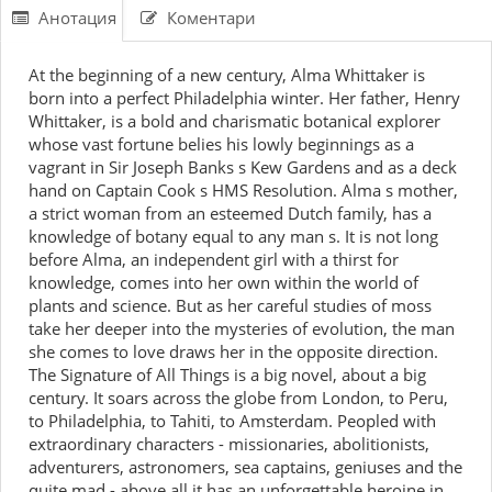
Анотация
Коментари
At the beginning of a new century, Alma Whittaker is
born into a perfect Philadelphia winter. Her father, Henry
Whittaker, is a bold and charismatic botanical explorer
whose vast fortune belies his lowly beginnings as a
vagrant in Sir Joseph Banks s Kew Gardens and as a deck
hand on Captain Cook s HMS Resolution. Alma s mother,
a strict woman from an esteemed Dutch family, has a
knowledge of botany equal to any man s. It is not long
before Alma, an independent girl with a thirst for
knowledge, comes into her own within the world of
plants and science. But as her careful studies of moss
take her deeper into the mysteries of evolution, the man
she comes to love draws her in the opposite direction.
The Signature of All Things is a big novel, about a big
century. It soars across the globe from London, to Peru,
to Philadelphia, to Tahiti, to Amsterdam. Peopled with
extraordinary characters - missionaries, abolitionists,
adventurers, astronomers, sea captains, geniuses and the
quite mad - above all it has an unforgettable heroine in