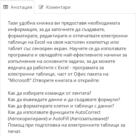
Анотация
Коментари
Тази удобна книжка ви предоставя необходимата
информация, за да започнете да създавате,
форматирате, редактирате и отпечатвате електронни
таблици на Excel на своя настолен компютър или
таблет със сензорен екран. Научете се да използвате
програмата и овладейте най-ефективните начини за
изпълнение на основните задачи, за да можете
веднага да работите с Excel - програмата за
електронни таблици, част от Офис пакета на
"Microsoft".Отворете книгата и открийте:
Как да избирате команди от лентата?
Как да въвеждате данни и да създавате формули?
Как да форматирате клетки и таблици с данни?
Как да използвате функциите AutoCorrect
(Автокоригиране) и AutoFill (Автозапълване)?
Помощ при подготовка на електронните таблици за
печат.