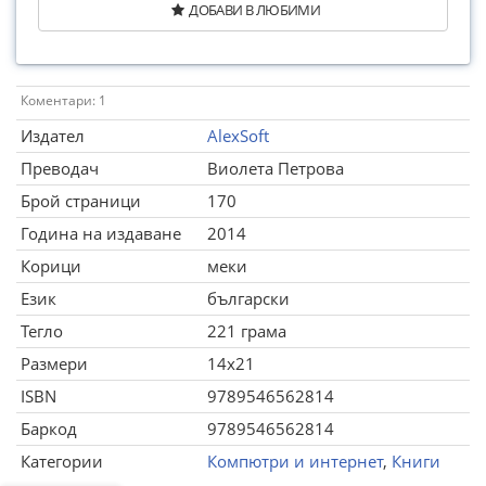
ДОБАВИ В ЛЮБИМИ
Коментари: 1
Издател
AlexSoft
Преводач
Виолета Петрова
Брой страници
170
Година на издаване
2014
Корици
меки
Език
български
Тегло
221 грама
Размери
14x21
ISBN
9789546562814
Баркод
9789546562814
Категории
Компютри и интернет
,
Книги