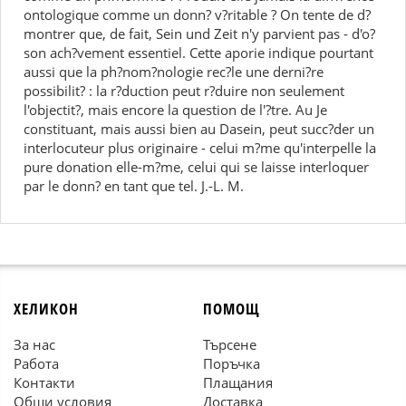
ontologique comme un donn? v?ritable ? On tente de d?
montrer que, de fait, Sein und Zeit n'y parvient pas - d'o?
son ach?vement essentiel. Cette aporie indique pourtant
aussi que la ph?nom?nologie rec?le une derni?re
possibilit? : la r?duction peut r?duire non seulement
l'objectit?, mais encore la question de l'?tre. Au Je
constituant, mais aussi bien au Dasein, peut succ?der un
interlocuteur plus originaire - celui m?me qu'interpelle la
pure donation elle-m?me, celui qui se laisse interloquer
par le donn? en tant que tel. J.-L. M.
ХЕЛИКОН
ПОМОЩ
За нас
Търсене
Работа
Поръчка
Контакти
Плащания
Общи условия
Доставка