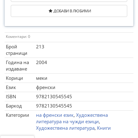
ДОБАВИ В ЛЮБИМИ
Коментари: 0
Брой
213
страници
Година на
2004
издаване
Корици
меки
Език
френски
ISBN
9782130545545
Баркод
9782130545545
Категории
на френски език
,
Художествена
литература на чужди езици
,
Художествена литература
,
Книги