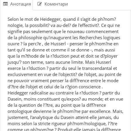
Анотация
Коментари
Selon le mot de Heidegger, quand il s'agit de ph?nom?
nologie, la possibilit? va au-del? de l'effectivit?. Ce qui ne
signifie pas seulement que le nouveau commencement
de la philosophie qu'inaugurent les Recherches logiques
ouvre ? la perc?e , de Husserl - penser le ph?nom?ne en
tant qu'il se donne et comme il se donne -, mais aussi
que la m?thode de la r?duction peut et doit se d?ployer
jusqu'? son terme, sans aucune limite. Mais Husserl
exerce la r?duction ? partir du seul le transcendantal et
exclusivement en vue de l'objectit? de l'objet, au point de
ne pouvoir vraiment penser la diff?rence entre le mode
d'?tre de l'objet et celui de la r?gion conscience .
Heidegger radicalise au contraire la r?duction ? partir du
Dasein, moins constituant qu'expos? au monde; et en vue
de la question de l'?tre, au point que la diff?rence
ontologique devienne le ph?nom?ne par excellence. Mais,
justement, l'analytique du Dasein atteint-elle jamais, du
moins selon la stricte rigueur ph?nom?nologique, l'?tre
comme un ph?nom?ne ? Produit-elle jamais la diff?rence