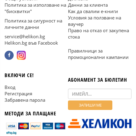
Политика за използване на
Данни за клиента
"бисквитки"
Как да свалим е-книги
Условия за ползване на
Политика за сигурност на
ваучер
личните данни
Право на отказ от закупена
service@helikon.bg
стока
Helikon.bg във Facebook
Правилници за
промоционални кампании
ВКЛЮЧИ СЕ!
АБОНАМЕНТ ЗА БЮЛЕТИН
Вход
Регистрация
Забравена парола
МЕТОДИ ЗА ПЛАЩАНЕ