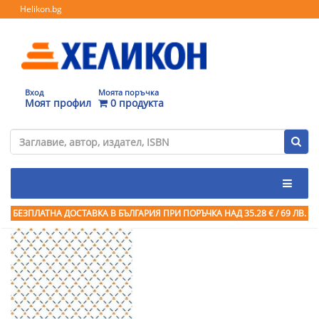
Helikon.bg
Вход
Моята поръчка
Моят профил
0 продукта
БЕЗПЛАТНА ДОСТАВКА В БЪЛГАРИЯ ПРИ ПОРЪЧКА
НАД 35.28 € / 69 ЛВ.