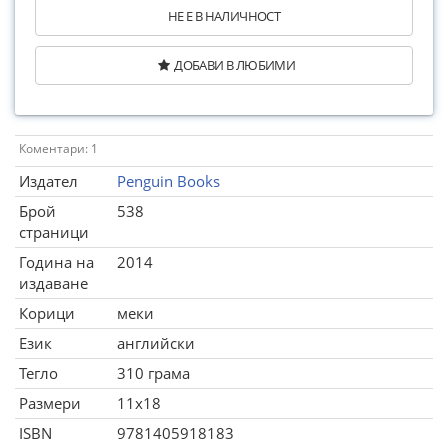
НЕ Е В НАЛИЧНОСТ
ДОБАВИ В ЛЮБИМИ
Коментари: 1
Издател
Penguin Books
Брой
538
страници
Година на
2014
издаване
Корици
меки
Език
английски
Тегло
310 грама
Размери
11x18
ISBN
9781405918183