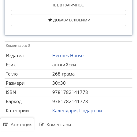
НЕ Е В НАЛИЧНОСТ
ДОБАВИ В ЛЮБИМИ
Коментари: 0
Издател
Hermes House
Език
английски
Тегло
268 грама
Размери
30x30
ISBN
9781782141778
Баркод
9781782141778
Категории
Календари
,
Подаръци
Анотация
Коментари