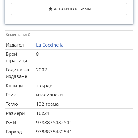
ДОБАВИ В ЛЮБИМИ
Коментари: 0
Издател
La Coccinella
Брой
8
страници
Година на
2007
издаване
Корици
твърди
Език
италиански
Тегло
132 грама
Размери
16x24
ISBN
9788875482541
Баркод
9788875482541