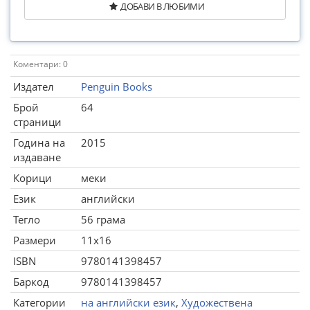
ДОБАВИ В ЛЮБИМИ
Коментари: 0
Издател
Penguin Books
Брой
64
страници
Година на
2015
издаване
Корици
меки
Език
английски
Тегло
56 грама
Размери
11x16
ISBN
9780141398457
Баркод
9780141398457
Категории
на английски език
,
Художествена