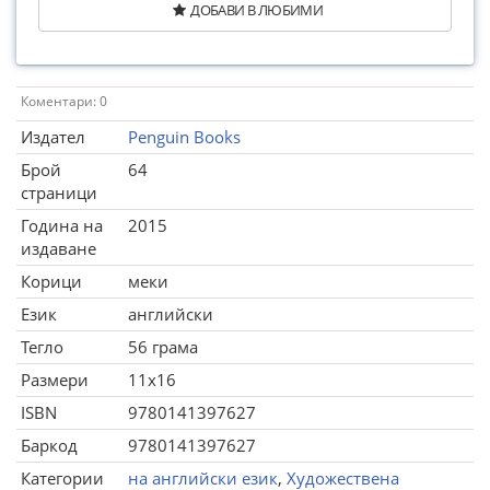
ДОБАВИ В ЛЮБИМИ
Коментари: 0
Издател
Penguin Books
Брой
64
страници
Година на
2015
издаване
Корици
меки
Език
английски
Тегло
56 грама
Размери
11x16
ISBN
9780141397627
Баркод
9780141397627
Категории
на английски език
,
Художествена