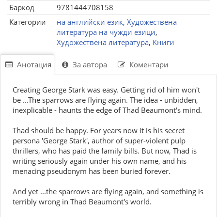
Баркод
9781444708158
Категории
на английски език
,
Художествена
литература на чужди езици
,
Художествена литература
,
Книги
Анотация
За автора
Коментари
Creating George Stark was easy. Getting rid of him won't
be ...The sparrows are flying again. The idea - unbidden,
inexplicable - haunts the edge of Thad Beaumont's mind.
Thad should be happy. For years now it is his secret
persona 'George Stark', author of super-violent pulp
thrillers, who has paid the family bills. But now, Thad is
writing seriously again under his own name, and his
menacing pseudonym has been buried forever.
And yet ...the sparrows are flying again, and something is
terribly wrong in Thad Beaumont's world.