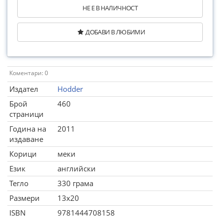
НЕ Е В НАЛИЧНОСТ
ДОБАВИ В ЛЮБИМИ
Коментари: 0
Издател
Hodder
Брой
460
страници
Година на
2011
издаване
Корици
меки
Език
английски
Тегло
330 грама
Размери
13x20
ISBN
9781444708158