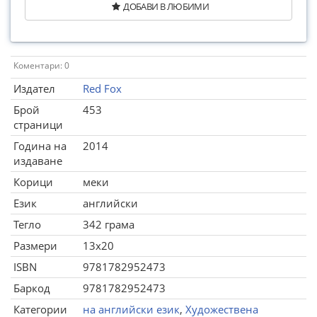
ДОБАВИ В ЛЮБИМИ
Коментари: 0
Издател
Red Fox
Брой
453
страници
Година на
2014
издаване
Корици
меки
Език
английски
Тегло
342 грама
Размери
13x20
ISBN
9781782952473
Баркод
9781782952473
Категории
на английски език
,
Художествена