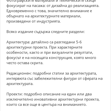
Фотографските материали и техническите скици
фокусират на пасажа: от дизайна до реализацията.
Едновременно с това, значително внимание е
обърнато на архитектурните материали,
произведени от индустрията.
Всяко издание съдържа следните раздели:
Архитектура: детайлно са разгледани 5-6
архитектурни проекта. При характерните
особености, както и при визуалните резултати,
фокусът е на носещата конструкция, която много
често остава скрита.
Редакционен: подробни статии за архитектурата,
интервюта със забележителни фигури от сферата на
архитектурата.
Проекти: подробно описание на един или два
изключително иновативни архитектурни проекта,
които са все още в центъра на вниманието.