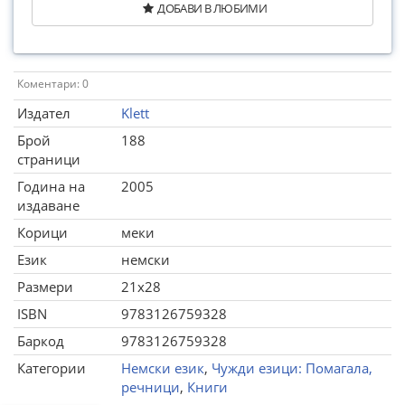
ДОБАВИ В ЛЮБИМИ
Коментари: 0
Издател
Klett
Брой
188
страници
Година на
2005
издаване
Корици
меки
Език
немски
Размери
21x28
ISBN
9783126759328
Баркод
9783126759328
Категории
Немски език
,
Чужди езици: Помагала,
речници
,
Книги