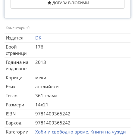
ДОБАВИ В ЛЮБИМИ
Коментари: 0
Издател
DK
Брой
176
страници
Година на
2013
издаване
Корици
меки
Език
английски
Тегло
361 грама
Размери
14x21
ISBN
9781409365242
Баркод
9781409365242
Категории
Хоби и свободно време. Книги на чужди