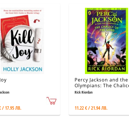
 Joy
Percy Jackson and the
Olympians: The Chalic
the Gods
Jackson
Rick Riordan
€ / 17.95 ЛВ.
11.22 € / 21.94 ЛВ.