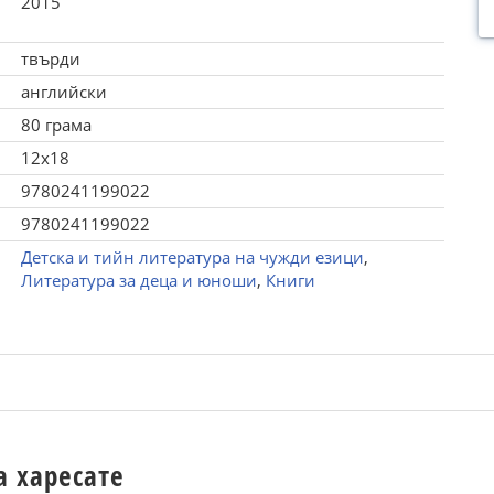
2015
твърди
английски
80 грама
12x18
9780241199022
9780241199022
Детска и тийн литература на чужди езици
,
Литература за деца и юноши
,
Книги
а харесате