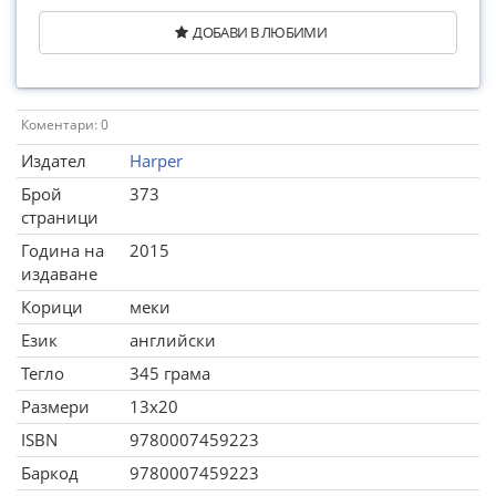
ДОБАВИ В ЛЮБИМИ
Коментари: 0
Издател
Harper
Брой
373
страници
Година на
2015
издаване
Корици
меки
Език
английски
Тегло
345 грама
Размери
13x20
ISBN
9780007459223
Баркод
9780007459223