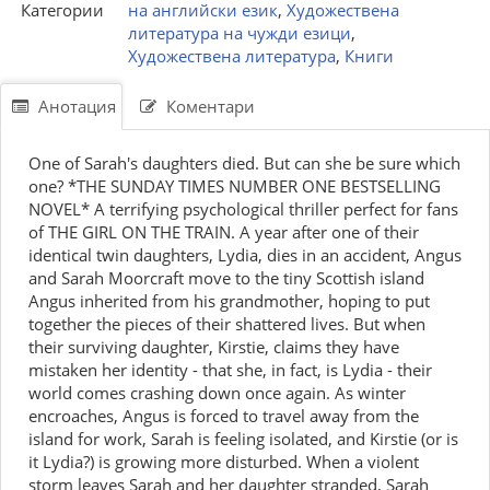
Категории
на английски език
,
Художествена
литература на чужди езици
,
Художествена литература
,
Книги
Анотация
Коментари
One of Sarah's daughters died. But can she be sure which
one? *THE SUNDAY TIMES NUMBER ONE BESTSELLING
NOVEL* A terrifying psychological thriller perfect for fans
of THE GIRL ON THE TRAIN. A year after one of their
identical twin daughters, Lydia, dies in an accident, Angus
and Sarah Moorcraft move to the tiny Scottish island
Angus inherited from his grandmother, hoping to put
together the pieces of their shattered lives. But when
their surviving daughter, Kirstie, claims they have
mistaken her identity - that she, in fact, is Lydia - their
world comes crashing down once again. As winter
encroaches, Angus is forced to travel away from the
island for work, Sarah is feeling isolated, and Kirstie (or is
it Lydia?) is growing more disturbed. When a violent
storm leaves Sarah and her daughter stranded, Sarah