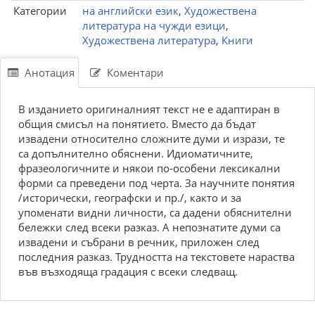
Категории
на английски език
,
Художествена
литература на чужди езици
,
Художествена литература
,
Книги
Анотация
Коментари
В изданието оригиналният текст не е адаптиран в
общия смисъл на понятието. Вместо да бъдат
извадени относително сложните думи и изрази, те
са допълнително обяснени. Идиоматичните,
фразеологичните и някои по-особени лексикални
форми са преведени под черта. За научните понятия
/исторически, географски и пр./, както и за
упоменати видни личности, са дадени обяснителни
бележки след всеки разказ. А непознатите думи са
извадени и събрани в речник, приложен след
последния разказ. Трудността на текстовете нараства
във възходяща градация с всеки следващ.