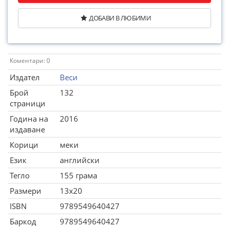
ДОБАВИ В ЛЮБИМИ
Коментари: 0
Издател
Веси
Брой
132
страници
Година на
2016
издаване
Корици
меки
Език
английски
Тегло
155 грама
Размери
13x20
ISBN
9789549640427
Баркод
9789549640427