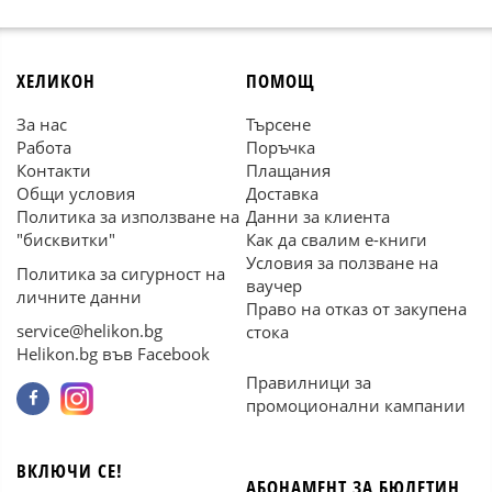
ХЕЛИКОН
ПОМОЩ
За нас
Търсене
Работа
Поръчка
Контакти
Плащания
Общи условия
Доставка
Политика за използване на
Данни за клиента
"бисквитки"
Как да свалим е-книги
Условия за ползване на
Политика за сигурност на
ваучер
личните данни
Право на отказ от закупена
service@helikon.bg
стока
Helikon.bg във Facebook
Правилници за
промоционални кампании
ВКЛЮЧИ СЕ!
АБОНАМЕНТ ЗА БЮЛЕТИН