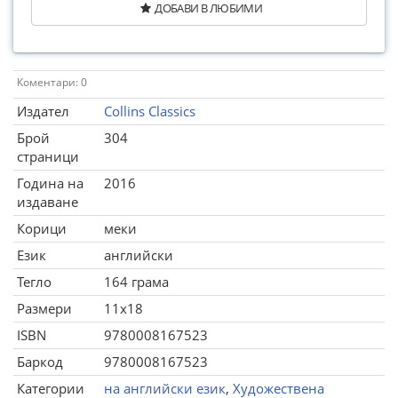
ДОБАВИ В ЛЮБИМИ
Коментари: 0
Издател
Collins Classics
Брой
304
страници
Година на
2016
издаване
Корици
меки
Език
английски
Тегло
164 грама
Размери
11x18
ISBN
9780008167523
Баркод
9780008167523
Категории
на английски език
,
Художествена