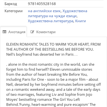
Баркод
9781405928168
Категории
на английски език
,
Художествена
литература на чужди езици
,
Художествена литература
,
Книги
Анотация
Коментари
ELEVEN ROMANTIC TALES TO WARM YOUR HEART, FROM
THE AUTHOR OF THE BESTSELLING ME BEFORE YOU.
Nell's boyfriend has deserted her in Paris . .
. alone in the most romantic city in the world, can she
forget him to find herself? Eleven unmissable stories
from the author of heart breaking Me Before You,
including Paris for One - soon to be a major film - about
Nell, deserted by her boyfriend minutes before setting off
on a romantic weekend away, and a tale of the early days
of two marriages, featuring Liv and Sophie from Jojo
Moyes' bestselling romance The Girl You Left
Behind.'Funny, heart-warming and pure escapism' The