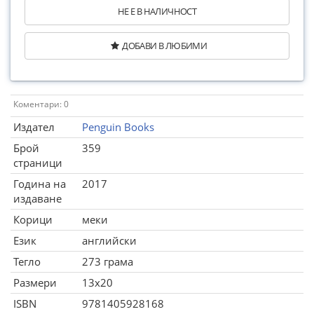
НЕ Е В НАЛИЧНОСТ
ДОБАВИ В ЛЮБИМИ
Коментари: 0
Издател
Penguin Books
Брой
359
страници
Година на
2017
издаване
Корици
меки
Език
английски
Тегло
273 грама
Размери
13x20
ISBN
9781405928168