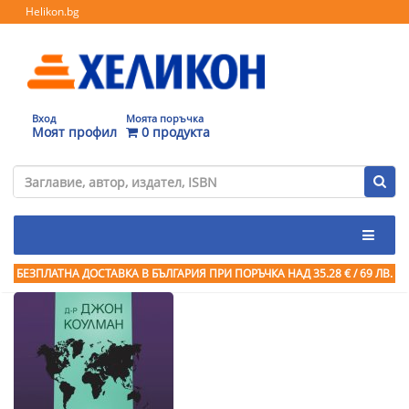
Helikon.bg
Вход
Моята поръчка
Моят профил
0 продукта
БЕЗПЛАТНА ДОСТАВКА В БЪЛГАРИЯ ПРИ ПОРЪЧКА
НАД 35.28 € / 69 ЛВ.