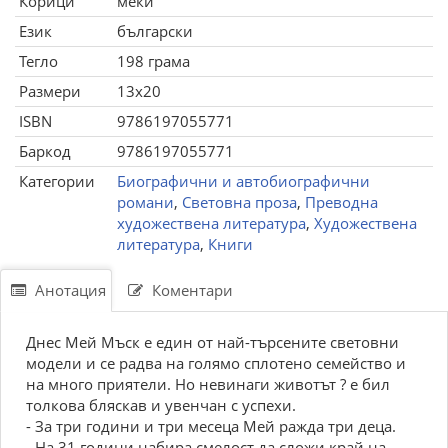
Корици
меки
Език
български
Тегло
198 грама
Размери
13x20
ISBN
9786197055771
Баркод
9786197055771
Категории
Биографични и автобиографични
романи
,
Световна проза
,
Преводна
художествена литература
,
Художествена
литература
,
Книги
Анотация
Коментари
Днес Мей Мъск е един от най-търсените световни
модели и се радва на голямо сплотено семейство и
на много приятели. Но невинаги животът ? е бил
толкова бляскав и увенчан с успехи.
- За три години и три месеца Мей ражда три деца.
- На 31 години набира смелост да сложи край на