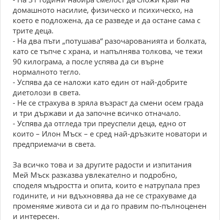
домашното насилие, физическо и психическо, на
което е подложена, да се разведе и да остане сама с
трите деца.
- На два пъти „потушава“ разочарованията и болката,
като се тъпче с храна, и напълнява толкова, че тежи
90 килограма, а после успява да си върне
нормалното тегло.
- Успява да се наложи като един от най-добрите
диетолози в света.
- Не се страхува в зряла възраст да смени осем града
и три държави и да започне всичко отначало.
- Успява да отгледа три преуспели деца, едно от
които – Илон Мъск – е сред най-дръзките новатори и
предприемачи в света.
За всичко това и за другите радости и изпитания
Мей Мъск разказва увлекателно и подробно,
споделя мъдростта и опита, които е натрупала през
годините, и ни вдъхновява да не се страхуваме да
променяме живота си и да го правим по-пълноценен
и интересен.