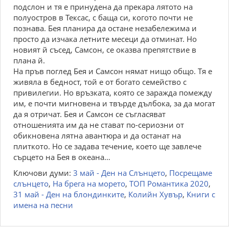
подслон и тя е принудена да прекара лятото на
полуостров в Тексас, с баща си, когото почти не
познава. Бея планира да остане незабележима и
просто да изчака летните месеци да отминат. Но
новият й съсед, Самсон, се оказва препятствие в
плана й.
На пръв поглед Бея и Самсон нямат нищо общо. Тя е
живяла в бедност, той е от богато семейство с
привилегии. Но връзката, която се заражда помежду
им, е почти мигновена и твърде дълбока, за да могат
да я отричат. Бея и Самсон се съгласяват
отношенията им да не стават по-сериозни от
обикновена лятна авантюра и да останат на
плиткото. Но се задава течение, което ще завлече
сърцето на Бея в океана…
Ключови думи:
3 май - Ден на Слънцето
,
Посрещаме
слънцето
,
На брега на морето
,
ТОП Романтика 2020
,
31 май - Ден на блондинките
,
Колийн Хувър
,
Книги с
имена на песни