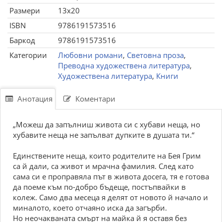
Размери
13x20
ISBN
9786191573516
Баркод
9786191573516
Категории
Любовни романи
,
Световна проза
,
Преводна художествена литература
,
Художествена литература
,
Книги
Анотация
Коментари
„Можеш да запълниш живота си с хубави неща, но
хубавите неща не запълват дупките в душата ти.“
Eдинствените неща, които родителите на Бея Грим
са й дали, са живот и мрачна фамилия. След като
сама си е проправяла път в живота досега, тя е готова
да поеме към по-добро бъдеще, постъпвайки в
колеж. Само два месеца я делят от новото й начало и
миналото, което отчаяно иска да загърби.
Но неочакваната смърт на майка й я оставя без