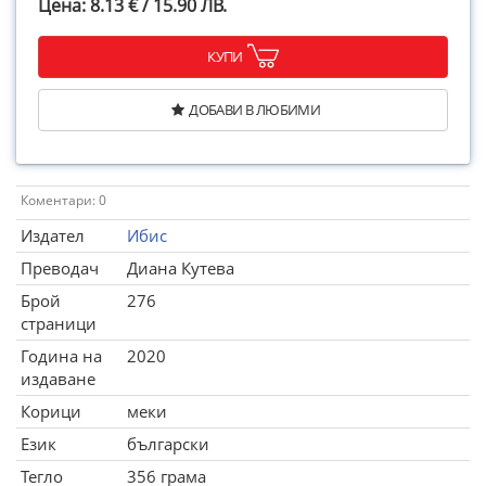
Цена: 8.13 € / 15.90 ЛВ.
КУПИ
ДОБАВИ В ЛЮБИМИ
Коментари: 0
Издател
Ибис
Преводач
Диана Кутева
Брой
276
страници
Година на
2020
издаване
Корици
меки
Език
български
Тегло
356 грама