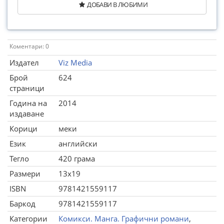
ДОБАВИ В ЛЮБИМИ
Коментари: 0
Издател
Viz Media
Брой
624
страници
Година на
2014
издаване
Корици
меки
Език
английски
Тегло
420 грама
Размери
13x19
ISBN
9781421559117
Баркод
9781421559117
Категории
Комикси. Манга. Графични романи
,