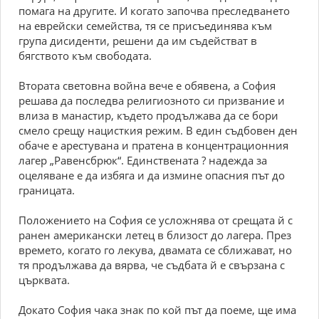
помага на другите. И когато започва преследването
на еврейски семейства, тя се присъединява към
група дисиденти, решени да им съдействат в
бягството към свободата.
Втората световна война вече е обявена, а София
решава да последва религиозното си призвание и
влиза в манастир, където продължава да се бори
смело срещу нацисткия режим. В един съдбовен ден
обаче е арестувана и пратена в концентрационния
лагер „Равенсбрюк“. Единствената ? надежда за
оцеляване е да избяга и да измине опасния път до
границата.
Положението на София се усложнява от срещата й с
ранен американски летец в близост до лагера. През
времето, когато го лекува, двамата се сближават, но
тя продължава да вярва, че съдбата й е свързана с
църквата.
Докато София чака знак по кой път да поеме, ще има