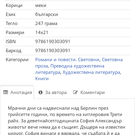
Корици
меки
Език
български
Тегло
247 грама
Размери
14x21
ISBN
9786190303091
Баркод
9786190303091
Категории
Романи и повести. Световни
,
Световна
проза
,
Преводна художествена
литература
,
Художествена литература
,
Книги
Анотация
За автора
Коментари
Мрачни дни са надвиснали над Берлин през
трийсетте години, по времето на хитлеровия Трети
райх. За деветнайсетгодишната София Александър
животът вече няма да е същият. Дъщеря на известен
хирург, София винаги е вярвала, че съдбата й е да