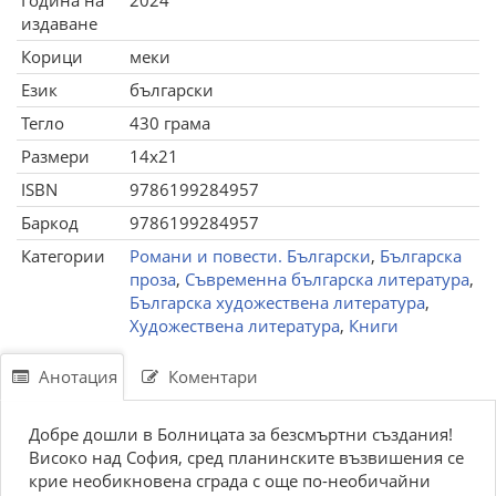
Година на
2024
издаване
Корици
меки
Език
български
Тегло
430 грама
Размери
14x21
ISBN
9786199284957
Баркод
9786199284957
Категории
Романи и повести. Български
,
Българска
проза
,
Съвременна българска литература
,
Българска художествена литература
,
Художествена литература
,
Книги
Анотация
Коментари
Добре дошли в Болницата за безсмъртни създания!
Високо над София, сред планинските възвишения се
крие необикновена сграда с още по-необичайни