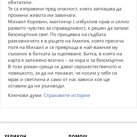
обитатели.
Те са изправени пред опасност, която заплашва да
промени живота им завинаги.
Михаил Коровин, мантикор с избухлив нрав и силно
развито чувство за справедливост, е решен да запази
безсмъртния свят. По прищявка на съдбата
разковничето е в ръцете на Амелия, която пресича
пътя на Михаил и се превръща в най-важния му
съюзник в битката за оцеляване. Битка, в която на
карта е заложено всичко – за хора и за безсмъртни.
В този роман среща си дават свръхестественото и
човешкото, за да ни покажат, че носим у себе си
мрак и светлина и само от нас зависи кое ще
оставим да ни ръководи.
Ключови думи:
Страховити истории
ХЕЛИКОН
ПОМОЩ