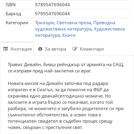
ISBN
9789547696044
Баркод
9789547696044
Категории
Трилъри
,
Световна проза
,
Преводна
художествена литература
,
Художествена
литература
,
Книги
Анотация
За автора
Коментари
Травис Дивайн, бивш рейнджър от армията на САЩ,
се изправя пред най-заклетия си враг.
Новата мисия на Дивайн започва под радара:
изпратен е в Сиатъл, за да помогне на ФБР да
охранява едно дванайсетгодишно момиче. Но
залозите в играта бързо се покачват, когато той
разбира, че момичето е загубило родителите си при
съмнителни обстоятелства, а освен това е
потенциален свидетел в съдебен процес срещу
човек, свързан с престъпния свят.