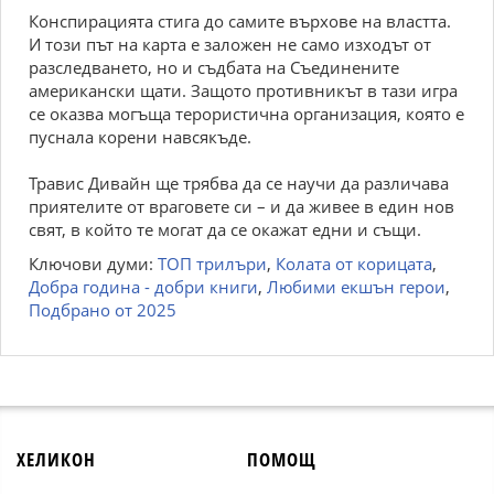
Конспирацията стига до самите върхове на властта.
И този път на карта е заложен не само изходът от
разследването, но и съдбата на Съединените
американски щати. Защото противникът в тази игра
се оказва могъща терористична организация, която е
пуснала корени навсякъде.
Травис Дивайн ще трябва да се научи да различава
приятелите от враговете си – и да живее в един нов
свят, в който те могат да се окажат едни и същи.
Ключови думи:
ТОП трилъри
,
Колата от корицата
,
Добра година - добри книги
,
Любими екшън герои
,
Подбрано от 2025
ХЕЛИКОН
ПОМОЩ