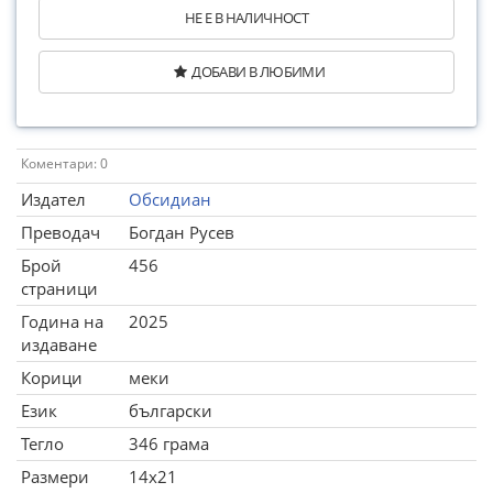
НЕ Е В НАЛИЧНОСТ
ДОБАВИ В ЛЮБИМИ
Коментари: 0
Издател
Обсидиан
Преводач
Богдан Русев
Брой
456
страници
Година на
2025
издаване
Корици
меки
Език
български
Тегло
346 грама
Размери
14x21