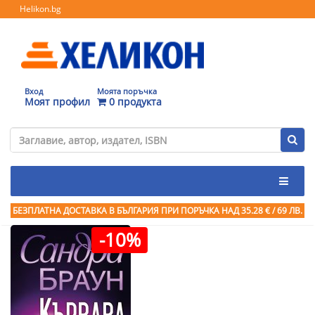
Helikon.bg
Вход
Моята поръчка
Моят профил
0 продукта
БЕЗПЛАТНА ДОСТАВКА В БЪЛГАРИЯ ПРИ ПОРЪЧКА
НАД 35.28 € / 69 ЛВ.
-10%