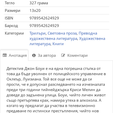
Тегло
327 грама
Размери
13x20
ISBN
9789542624929
Баркод
9789542624929
Категории
Трилъри
,
Световна проза
,
Преводна
художествена литература
,
Художествена
литература
,
Книги
Анотация
За автора
Коментари
Детектив Джон Боуи е на една погрешна стъпка от
това да бъде уволнен от полицейското управление в
Оклеър, Луизиана. Той все още не може да си
прости, че е допуснал разследването на изчезналата
преди три години тийнейджърка Криси Мелин да
доведе до задънена улица. Боуи, чийто личен живот
също претърпява крах, намира утеха в алкохола. А
когато му предлагат да участва в телевизионно
предаване по истински престъпления, чийто нов