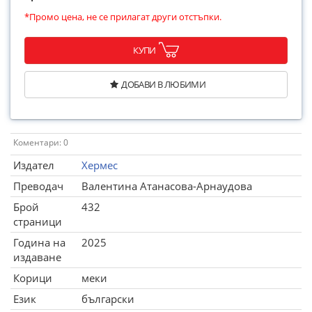
*Промо цена, не се прилагат други отстъпки.
КУПИ
ДОБАВИ В ЛЮБИМИ
Коментари: 0
Издател
Хермес
Преводач
Валентина Атанасова-Арнаудова
Брой
432
страници
Година на
2025
издаване
Корици
меки
Език
български