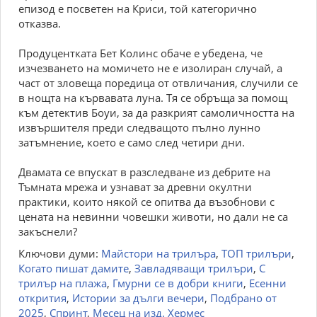
епизод е посветен на Криси, той категорично
отказва.
Продуцентката Бет Колинс обаче е убедена, че
изчезването на момичето не е изолиран случай, а
част от зловеща поредица от отвличания, случили се
в нощта на кървавата луна. Тя се обръща за помощ
към детектив Боуи, за да разкрият самоличността на
извършителя преди следващото пълно лунно
затъмнение, което е само след четири дни.
Двамата се впускат в разследване из дебрите на
Тъмната мрежа и узнават за древни окултни
практики, които някой се опитва да възобнови с
цената на невинни човешки животи, но дали не са
закъснели?
Ключови думи:
Майстори на трилъра
,
ТОП трилъри
,
Когато пишат дамите
,
Завладяващи трилъри
,
С
трилър на плажа
,
Гмурни се в добри книги
,
Есенни
открития
,
Истории за дълги вечери
,
Подбрано от
2025
,
Спринт
,
Месец на изд. Хермес