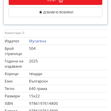
КУПИ
ДОБАВИ В ЛЮБИМИ
Коментари: 0
Издател
Мусагена
Брой
504
страници
Година на
2025
издаване
Корици
твърди
Език
български
Тегло
640 грама
Размери
15x22
ISBN
9786197614800
Баркод
9786197614800