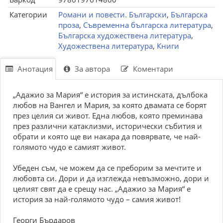
Категории
Романи и повести. Български
,
Българска
проза
,
Съвременна българска литература
,
Българска художествена литература
,
Художествена литература
,
Книги
Анотация
За автора
Коментари
„Адажио за Мария“ е история за истинската, дълбока
любов на Вангел и Мария, за която двамата се борят
през целия си живот. Една любов, която преминава
през различни катаклизми, исторически събития и
обрати и която ще ви накара да повярвате, че най-
голямото чудо е самият живот.
Убеден съм, че можем да се преборим за мечтите и
любовта си. Дори и да изглежда невъзможно, дори и
целият свят да е срещу нас. „Адажио за Мария“ е
история за най-голямото чудо – самия живот!
Георги Бърдаров