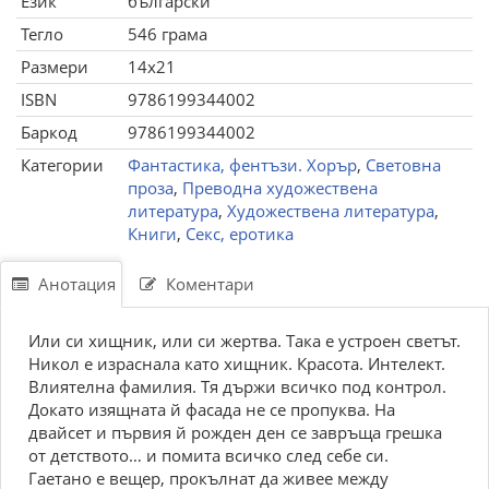
Език
български
Тегло
546 грама
Размери
14x21
ISBN
9786199344002
Баркод
9786199344002
Категории
Фантастика, фентъзи. Хорър
,
Световна
проза
,
Преводна художествена
литература
,
Художествена литература
,
Книги
,
Секс, еротика
Анотация
Коментари
Или си хищник, или си жертва. Така е устроен светът.
Никол е израснала като хищник. Красота. Интелект.
Влиятелна фамилия. Тя държи всичко под контрол.
Докато изящната й фасада не се пропуква. На
двайсет и първия й рожден ден се завръща грешка
от детството… и помита всичко след себе си.
Гаетано е вещер, прокълнат да живее между