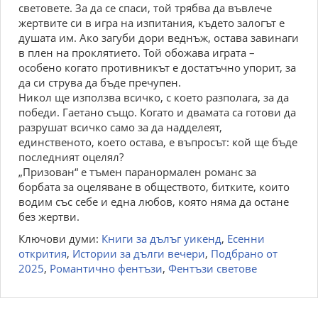
световете. За да се спаси, той трябва да въвлече
жертвите си в игра на изпитания, където залогът е
душата им. Ако загуби дори веднъж, остава завинаги
в плен на проклятието. Той обожава играта –
особено когато противникът е достатъчно упорит, за
да си струва да бъде пречупен.
Никол ще използва всичко, с което разполага, за да
победи. Гаетано също. Когато и двамата са готови да
разрушат всичко само за да надделеят,
единственото, което остава, е въпросът: кой ще бъде
последният оцелял?
„Призован“ е тъмен паранормален романс за
борбата за оцеляване в обществото, битките, които
водим със себе и една любов, която няма да остане
без жертви.
Ключови думи:
Книги за дълъг уикенд
,
Есенни
открития
,
Истории за дълги вечери
,
Подбрано от
2025
,
Романтично фентъзи
,
Фентъзи светове