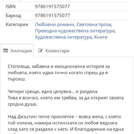
ISBN
9786191575077
Баркод
9786191575077
Категории
Любовни романи
,
Световна проза
,
Преводна художествена литература
,
Художествена литература
,
Книги
Анотация
Коментари
Стопляща, забавна и емоционална история за
любовта, която идва точно когато спреш да я
търсиш.
Четири срещи, една целувка… и раздяла.
Това е всичко, което им трябва, за да открият своята
сродна душа.
Над Джъстин тегне проклятие – всяка жена, с която
той излиза, намира истинската си любов веднага
след като се раздели с него. И благодарение на една