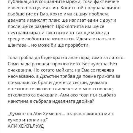
публикация в социалните мрежи, този факт вече е
известен на целия свят. Когато той получава лично
съобщение от Ема, която има същия проблем,
двамата измислят план: ще излизат един с друг и
после ще се разделят. Проклятията им ще се
неутрализират и така всеки от тях ще може да
срещне любовта на живота си. Идеята е напълно
шантава… но може би ще проработи.
Това трябва да бъде кратка авантюра, само за лятото.
Само за да развалят проклятието. Без чувства. Без
очаквания. Но когато майката на Ема се появява
неочаквано, а Джъстин трябва да поеме грижата за
по-малкия си брат и двете си сестри, двамата
внезапно се оказват въвлечени в много повече,
отколкото са очаквали. Ами ако този път съдбата
наистина е събрала идеалната двойка?
„Думите на Аби Хименес… озаряват живота ми с
хумор и топлина.“
АЛИ ХЕЙЗЪЛУУД