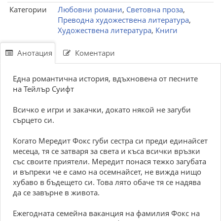
Категории
Любовни романи
,
Световна проза
,
Преводна художествена литература
,
Художествена литература
,
Книги
Анотация
Коментари
Една романтична история, вдъхновена от песните
на Тейлър Суифт
Всичко е игри и закачки, докато някой не загуби
сърцето си.
Когато Мередит Фокс губи сестра си преди единайсет
месеца, тя се затваря за света и къса всички връзки
със своите приятели. Мередит понася тежко загубата
и въпреки че е само на осемнайсет, не вижда нищо
хубаво в бъдещето си. Това лято обаче тя се надява
да се завърне в живота.
Ежегодната семейна ваканция на фамилия Фокс на