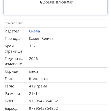
ДОБАВИ В ЛЮБИМИ
Коментари: 0
Издател
Сиела
Преводач
Камен Велчев
Брой
332
страници
Година на
2026
издаване
Корици
меки
Език
български
Тегло
419 грама
Размери
21x14
ISBN
9789542854852
Баркод
9789542854852