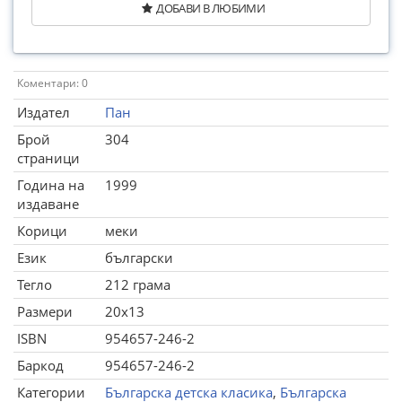
ДОБАВИ В ЛЮБИМИ
Коментари: 0
Издател
Пан
Брой
304
страници
Година на
1999
издаване
Корици
меки
Език
български
Тегло
212 грама
Размери
20x13
ISBN
954657-246-2
Баркод
954657-246-2
Категории
Българска детска класика
,
Българска